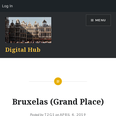
Log In
Skip
MENU
to
content
Digital Hub
Bruxelas (Grand Place)
Posted by
T2G1
on
APRIL 4, 2019