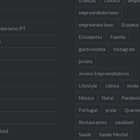
crianças
Cultura
despo
empreendedorismo
empreendorismo
Erasmus
edorismo PT
Estudantes
Familia
s
gastronomia
Instagram
jovens
Jovens Empreendedores
Lifestyle
Lisboa
moda
Música
Natal
Pandemi
Portugal
praia
Quaren
Restaurantes
saudável
ized
Saúde
Saúde Mental