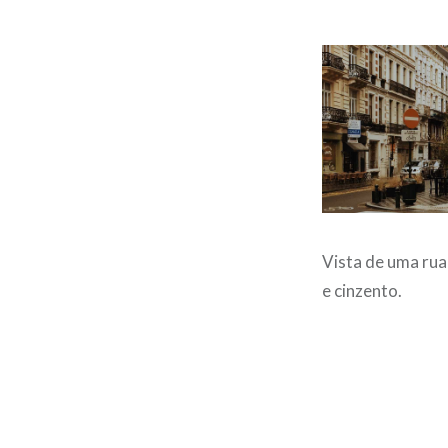
Vista de uma rua
e cinzento.
Post
navigation