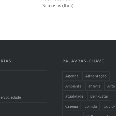
Bruxelas (Rua)
RIAS
PALAVRAS-CHAVE
Agenda
Alimentação
Ambiente
ar livre
Arte
atualidade
Bem-Estar
 e Sociedade
Cinema
comida
Covid-