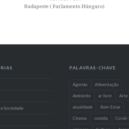
Budapeste ( Parlamento Húngaro)
RIAS
PALAVRAS-CHAVE
Agenda
Alimentação
Ambiente
ar livre
Arte
atualidade
Bem-Estar
 e Sociedade
Cinema
comida
Covid-