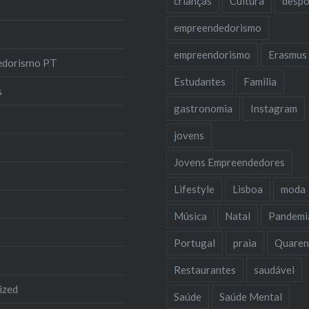
crianças
Cultura
despo
empreendedorismo
empreendorismo
Erasmus
edorismo PT
Estudantes
Familia
s
gastronomia
Instagram
jovens
Jovens Empreendedores
Lifestyle
Lisboa
moda
Música
Natal
Pandemi
Portugal
praia
Quaren
Restaurantes
saudável
ized
Saúde
Saúde Mental