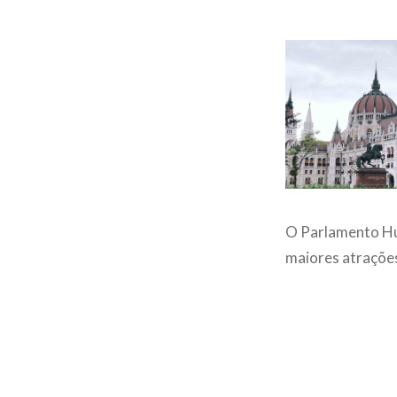
O Parlamento Hú
maiores atrações
Post
navigation