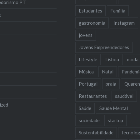
edorismo PT
Estudantes
Familia
s
gastronomia
Instagram
jovens
Jovens Empreendedores
Lifestyle
Lisboa
moda
Música
Natal
Pandemi
Portugal
praia
Quaren
Restaurantes
saudável
ized
Saúde
Saúde Mental
sociedade
startup
Sustentabilidade
tecnolog