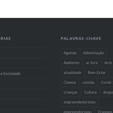
RIAS
PALAVRAS-CHAVE
Agenda
Alimentação
Ambiente
ar livre
Arte
atualidade
Bem-Estar
 e Sociedade
Cinema
comida
Covid-
crianças
Cultura
despo
empreendedorismo
empreendorismo
Erasmus