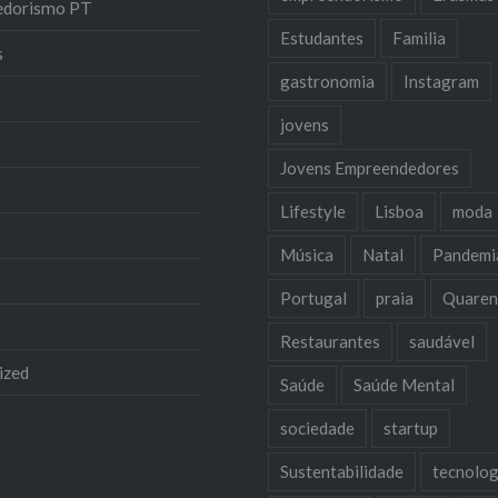
edorismo PT
Estudantes
Familia
s
gastronomia
Instagram
jovens
Jovens Empreendedores
Lifestyle
Lisboa
moda
Música
Natal
Pandemi
Portugal
praia
Quaren
Restaurantes
saudável
ized
Saúde
Saúde Mental
sociedade
startup
Sustentabilidade
tecnolog