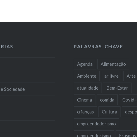
RIAS
PALAVRAS-CHAVE
Agenda
Alimentação
Ambiente
ar livre
Arte
atualidade
Bem-Estar
 e Sociedade
Cinema
comida
Covid-
crianças
Cultura
despo
empreendedorismo
empreendorismo
Erasmus