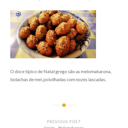
O doce típico de Natal grego são as melomakarona,
bolachas de mel, polvilhadas com nozes lascadas.
Post
navigation
PREVIOUS POST