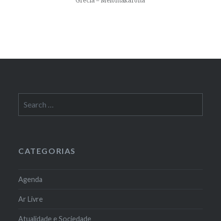
Grécia – Melomakarona
Search
for:
CATEGORIAS
Agenda
Ar Livre
Atualidade e Sociedade