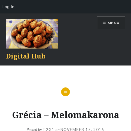
Log In
Skip
MENU
to
content
Digital Hub
Grécia – Melomakarona
Posted by
T2G1
on
NOVEMBER 15, 2016