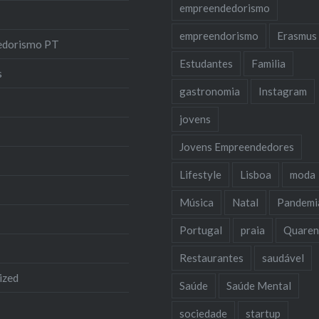
empreendedorismo
empreendorismo
Erasmus
edorismo PT
Estudantes
Familia
s
gastronomia
Instagram
jovens
Jovens Empreendedores
Lifestyle
Lisboa
moda
Música
Natal
Pandemi
Portugal
praia
Quaren
Restaurantes
saudável
ized
Saúde
Saúde Mental
sociedade
startup