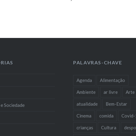
RIAS
PALAVRAS-CHAVE
Agenda
Alimentação
Ambiente
ar livre
Arte
atualidade
Bem-Estar
 e Sociedade
Cinema
comida
Covid-
crianças
Cultura
despo