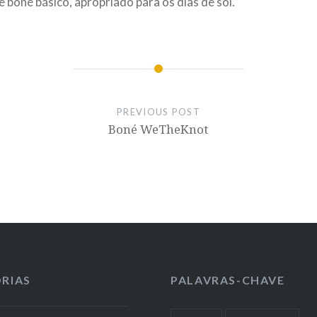
 boné básico, apropriado para os dias de sol.
PREVIOUS POST
Boné WeTheKnot
RIAS
PALAVRAS-CHAVE