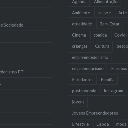
Agenda
Alimentação
Ambiente
ar livre
Arte
atualidade
Bem-Estar
 e Sociedade
Cinema
comida
Covid-
crianças
Cultura
despo
empreendedorismo
empreendorismo
Erasmus
edorismo PT
Estudantes
Familia
s
gastronomia
Instagram
jovens
Jovens Empreendedores
Lifestyle
Lisboa
moda