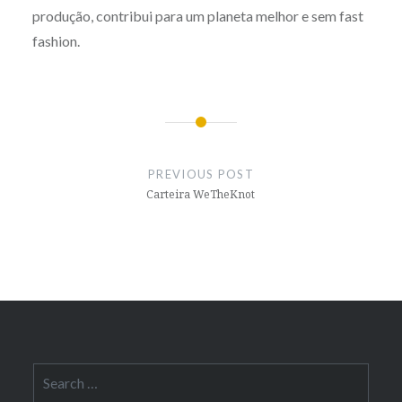
produção, contribui para um planeta melhor e sem fast
fashion.
Post
navigation
PREVIOUS POST
Carteira WeTheKnot
Search
for: