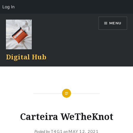
Log In
Skip
MENU
to
content
Digital Hub
Carteira WeTheKnot
Posted by
T4G1
on
MAY 12, 2021