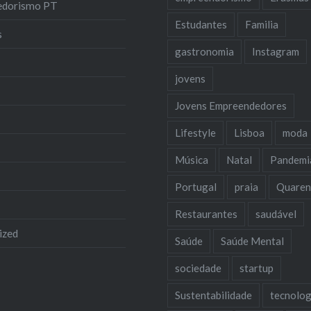
edorismo PT
Estudantes
Familia
s
gastronomia
Instagram
jovens
Jovens Empreendedores
Lifestyle
Lisboa
moda
Música
Natal
Pandemi
Portugal
praia
Quaren
Restaurantes
saudável
ized
Saúde
Saúde Mental
sociedade
startup
Sustentabilidade
tecnolog