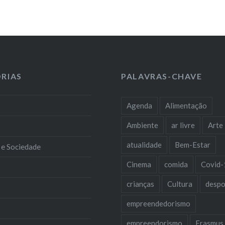
RIAS
PALAVRAS-CHAVE
Agenda
Alimentação
Ambiente
ar livre
Arte
atualidade
Bem-Estar
 e Sociedade
Cinema
comida
Covid-
crianças
Cultura
despo
empreendedorismo
empreendorismo
Erasmus