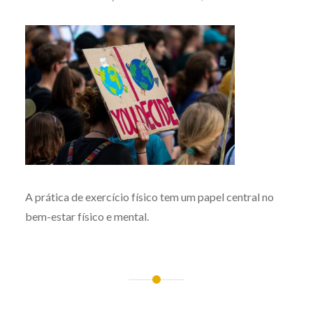
A prática de exercício físico tem um papel central no
bem-estar físico e mental.
Post