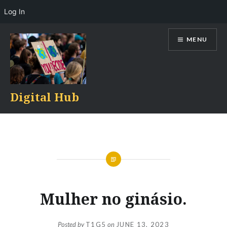
Log In
Skip
MENU
to
content
Digital Hub
Mulher no ginásio.
Posted by
T1G5
on
JUNE 13, 2023