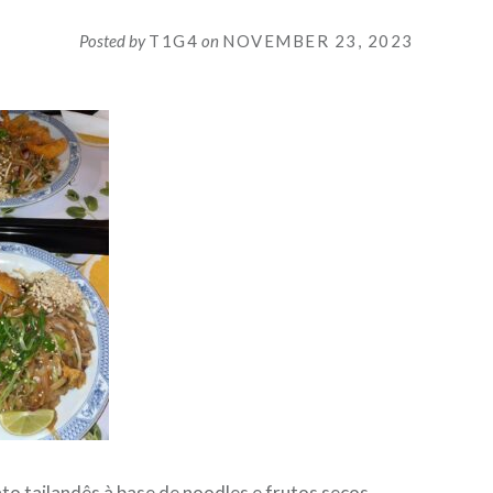
Posted by
T1G4
on
NOVEMBER 23, 2023
to tailandês à base de noodles e frutos secos.