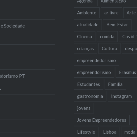
Agenda
Alimentação
Ambiente
ar livre
Arte
atualidade
Bem-Estar
 e Sociedade
Cinema
comida
Covid-
crianças
Cultura
despo
empreendedorismo
empreendorismo
Erasmus
edorismo PT
Estudantes
Familia
s
gastronomia
Instagram
jovens
Jovens Empreendedores
Lifestyle
Lisboa
moda