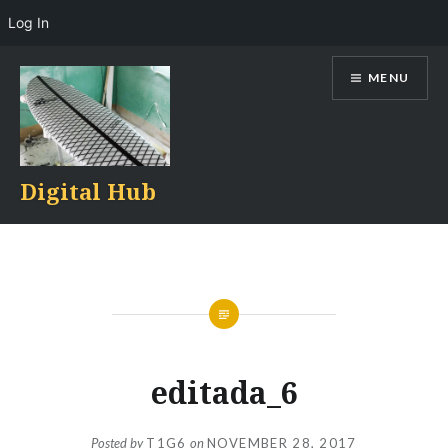
Log In
Skip
MENU
to
content
Digital Hub
editada_6
Posted by
T1G6
on
NOVEMBER 28, 2017