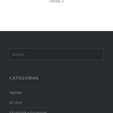
editada_6
Search
for:
CATEGORIAS
Agenda
Ar Livre
Atualidade e Sociedade