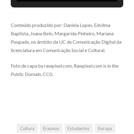
níveis de qualidade de vida e as paisagens naturais mais
cobiçadas. Tudo isto vem com um preço e a Suécia é o
mais barato. (Créditos: “Gamla stan Buildings” by
Conteúdo produzido por: Daniela Lopes, Edvilma
Jonathan, Flickr is licensed under CC BY-NC-ND 4.0)
Baptista, Joana Belo, Margarida Pinheiro, Mariana
Poupado, no âmbito da UC de Comunicação Digital da
licenciatura em Comunicação Social e Cultural.
Foto de capa by rawpixel.com, Rawpixel.com is in the
Public Domain, CC0.
Cultura
Erasmus
Estudantes
Europa