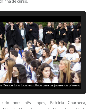
drinha de curso.
 Grande foi o local escolhido para os jovens do primeiro
turas de Comunicação Social e Cultural, Serviço Social,
nguas Estrangeiras Aplicadas serem batizados. Arquivo
zido por: Inês Lopes, Patrícia Charneca,
Comissão de Praxe- FCH