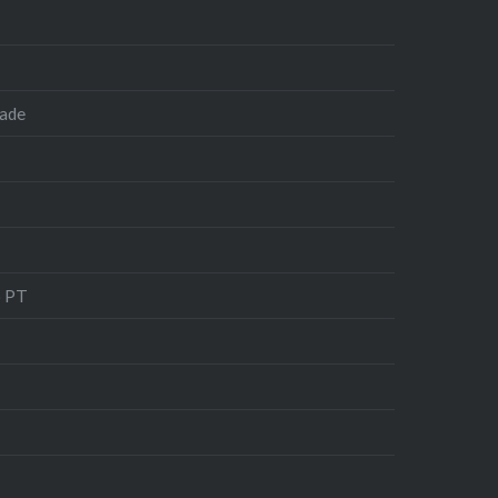
dade
o PT