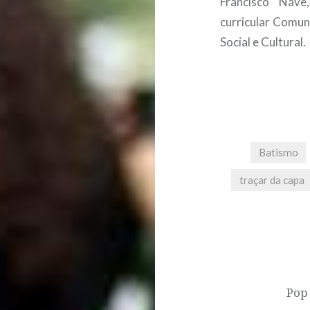
Francisco Nav
curricular Comun
Social e Cultural.
Batismo
traçar da capa
Post
navigation
Pop 