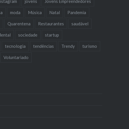
nstagram
jovens
Jovens Empreendedores
oa
moda
Música
Natal
Pandemia
a
Quarentena
Restaurantes
saudável
ental
sociedade
startup
tecnologia
tendências
Trendy
turismo
Voluntariado