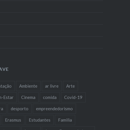
AVE
ntação
Ambiente
ar livre
Arte
m-Estar
Cinema
comida
Covid-19
ra
desporto
empreendedorismo
Erasmus
Estudantes
Familia