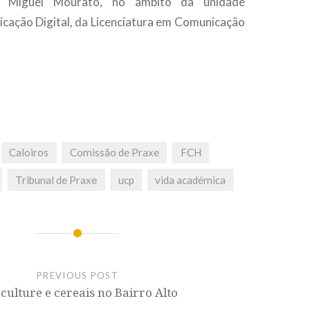
e, Miguel Mourato, no âmbito da unidade
icação Digital, da Licenciatura em Comunicação
Caloiros
Comissão de Praxe
FCH
Tribunal de Praxe
ucp
vida académica
PREVIOUS POST
culture e cereais no Bairro Alto