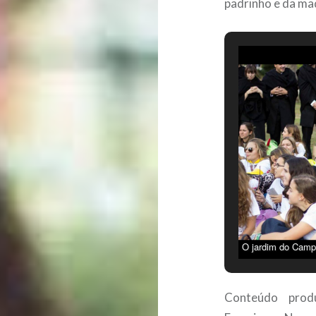
padrinho e da ma
O jardim do Campo
ano das licencia
Psicologia e Lí
Conteúdo produ