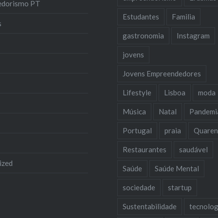
edorismo PT
Estudantes
Familia
s
gastronomia
Instagram
jovens
Jovens Empreendedores
Lifestyle
Lisboa
moda
Música
Natal
Pandemi
Portugal
praia
Quaren
Restaurantes
saudável
ized
Saúde
Saúde Mental
sociedade
startup
Sustentabilidade
tecnolog