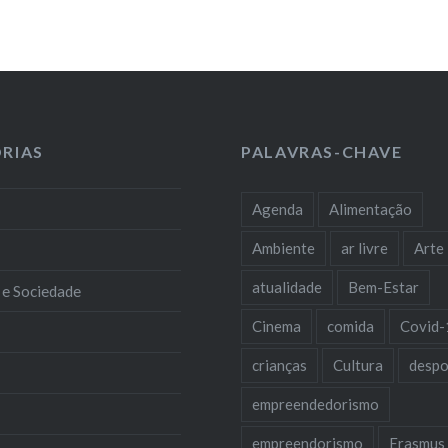
RIAS
PALAVRAS-CHAVE
Agenda
Alimentação
Ambiente
ar livre
Arte
atualidade
Bem-Estar
 e Sociedade
Cinema
comida
Covid-
crianças
Cultura
despo
empreendedorismo
empreendorismo
Erasmus