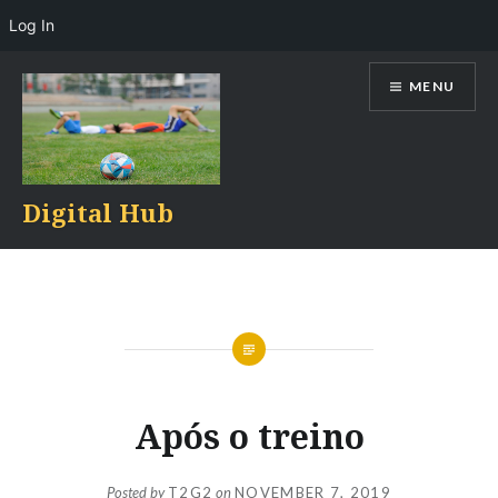
Log In
Skip
MENU
to
content
Digital Hub
Após o treino
Posted by
T2G2
on
NOVEMBER 7, 2019