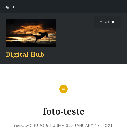
Log In
Skip
MENU
to
content
Digital Hub
foto-teste
Posted by
GRUPO 5 TURMA 3
on
JANUARY 15, 2021