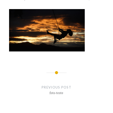
Post
navigation
PREVIOUS POST
foto-teste