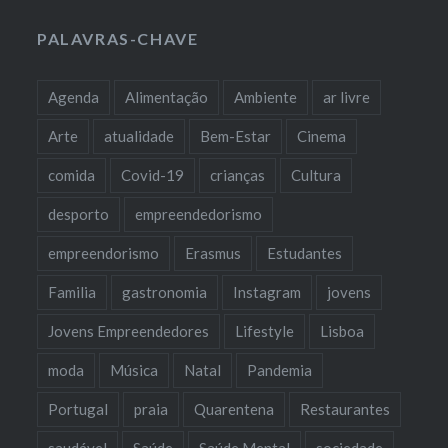
PALAVRAS-CHAVE
Agenda
Alimentação
Ambiente
ar livre
Arte
atualidade
Bem-Estar
Cinema
comida
Covid-19
crianças
Cultura
desporto
empreendedorismo
empreendorismo
Erasmus
Estudantes
Familia
gastronomia
Instagram
jovens
Jovens Empreendedores
Lifestyle
Lisboa
moda
Música
Natal
Pandemia
Portugal
praia
Quarentena
Restaurantes
saudável
Saúde
Saúde Mental
sociedade