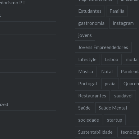
edorismo PT
Estudantes
Familia
s
gastronomia
Instagram
jovens
Jovens Empreendedores
Lifestyle
Lisboa
moda
Música
Natal
Pandemi
Portugal
praia
Quaren
Restaurantes
saudável
ized
Saúde
Saúde Mental
sociedade
startup
Sustentabilidade
tecnolog