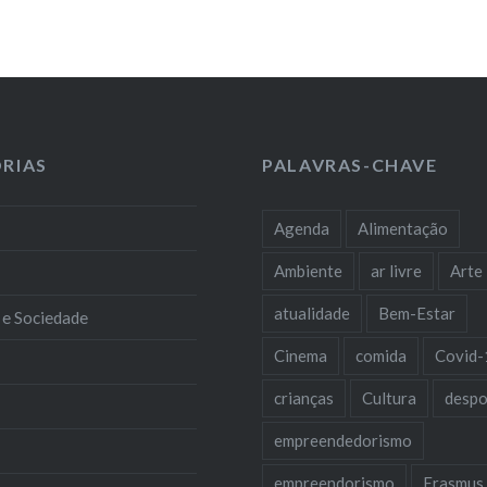
RIAS
PALAVRAS-CHAVE
Agenda
Alimentação
Ambiente
ar livre
Arte
atualidade
Bem-Estar
 e Sociedade
Cinema
comida
Covid-
crianças
Cultura
despo
empreendedorismo
empreendorismo
Erasmus