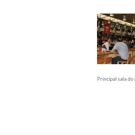
Principal sala d
Post
navigation