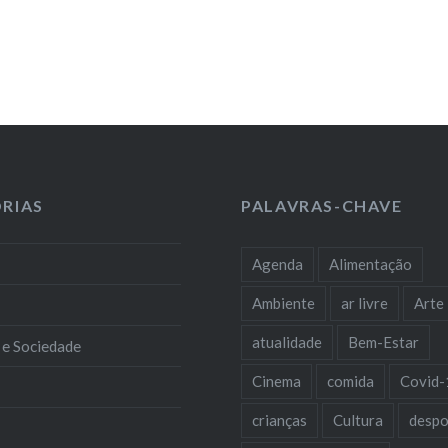
RIAS
PALAVRAS-CHAVE
Agenda
Alimentação
Ambiente
ar livre
Arte
atualidade
Bem-Estar
 e Sociedade
Cinema
comida
Covid-
crianças
Cultura
despo