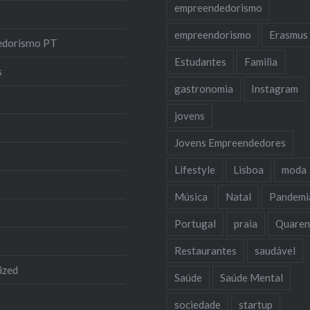
empreendedorismo
empreendorismo
Erasmus
edorismo PT
Estudantes
Familia
s
gastronomia
Instagram
jovens
Jovens Empreendedores
Lifestyle
Lisboa
moda
Música
Natal
Pandemi
Portugal
praia
Quaren
Restaurantes
saudável
ized
Saúde
Saúde Mental
sociedade
startup