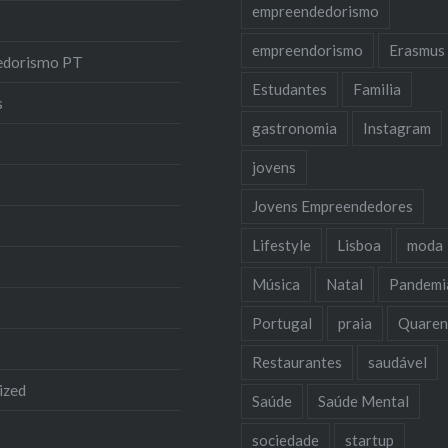
empreendedorismo
empreendorismo
Erasmus
edorismo PT
Estudantes
Familia
s
gastronomia
Instagram
jovens
Jovens Empreendedores
Lifestyle
Lisboa
moda
Música
Natal
Pandemi
Portugal
praia
Quaren
Restaurantes
saudável
ized
Saúde
Saúde Mental
sociedade
startup