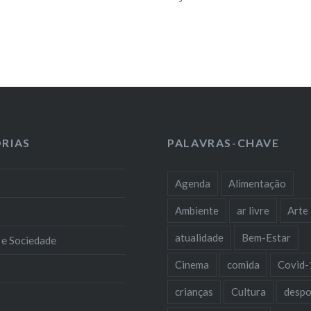
RIAS
PALAVRAS-CHAVE
Agenda
Alimentação
Ambiente
ar livre
Arte
atualidade
Bem-Estar
 e Sociedade
Cinema
comida
Covid-
crianças
Cultura
despo