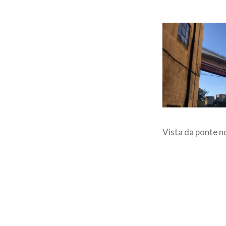
Vista da ponte n
Post
navigation