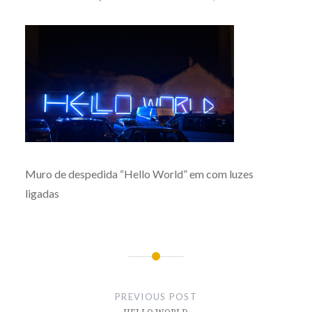
Muro de despedida “Hello World” em com luzes
ligadas
Post
navigation
PREVIOUS POST