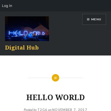
Log In
Skip
MENU
to
content
Digital Hub
HELLO WORLD
Posted by
T2G6
on
NOVEMBER 7, 2017