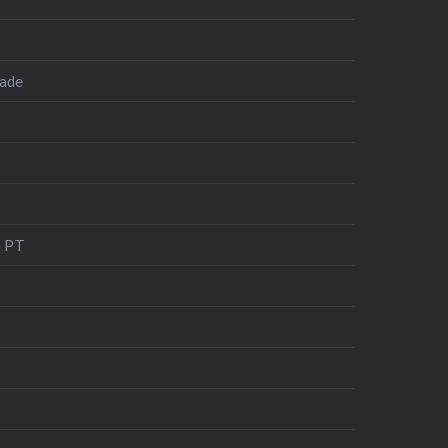
dade
o PT