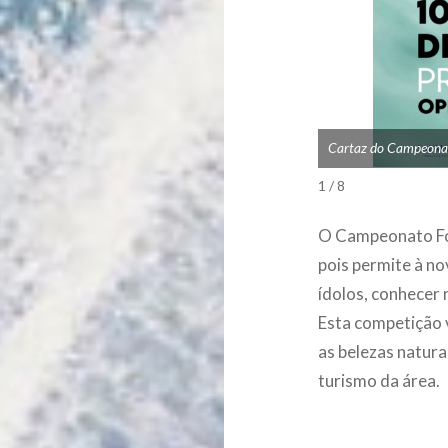
Cartaz do Campeonato
1 / 8
O Campeonato Fo
pois permite à n
ídolos, conhecer 
Esta competição 
as belezas natura
turismo da área.