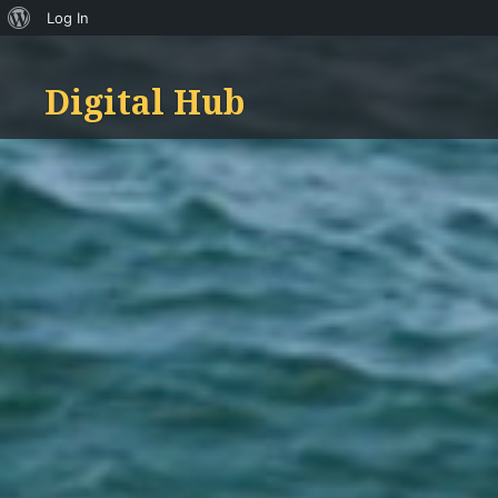
About
Log In
Skip
WordPress
to
Digital Hub
content