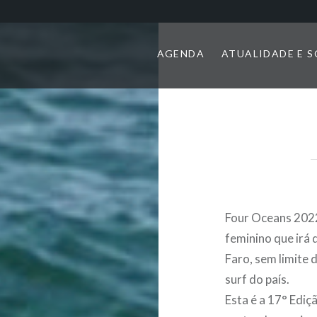
AGENDA
ATUALIDADE E 
Four Oceans 202
feminino que irá 
Faro, sem limite 
surf do país.
Esta é a 17° Ediç