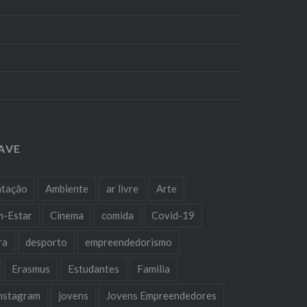
AVE
ntação
Ambiente
ar livre
Arte
m-Estar
Cinema
comida
Covid-19
ra
desporto
empreendedorismo
Erasmus
Estudantes
Familia
nstagram
jovens
Jovens Empreendedores