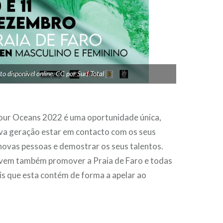
 disponível online. CC por Surf Total
Fotografia da 
ur Oceans 2022 é uma oportunidade única,
ova geração estar em contacto com os seus
novas pessoas e demostrar os seus talentos.
vem também promover a Praia de Faro e todas
is que esta contém de forma a apelar ao