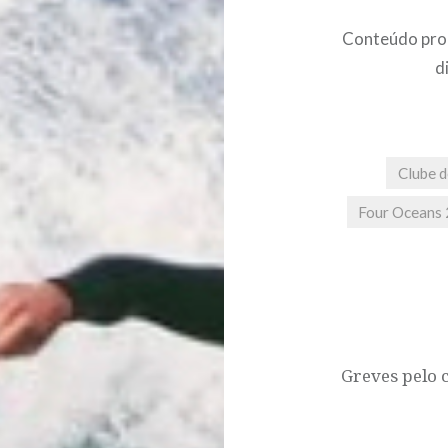
Conteúdo pro
d
Clube d
Four Oceans
Post
navigation
Greves pelo 