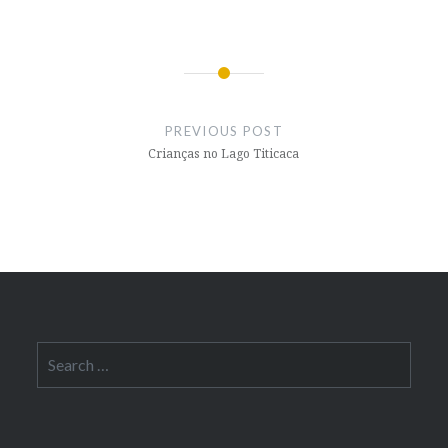
Post
navigation
PREVIOUS POST
Crianças no Lago Titicaca
Search
for: