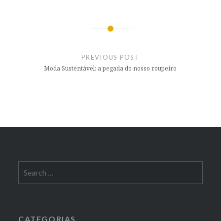
Post
navigation
PREVIOUS POST
Moda Sustentável: a pegada do nosso roupeiro
Search
for:
CATEGORIAS