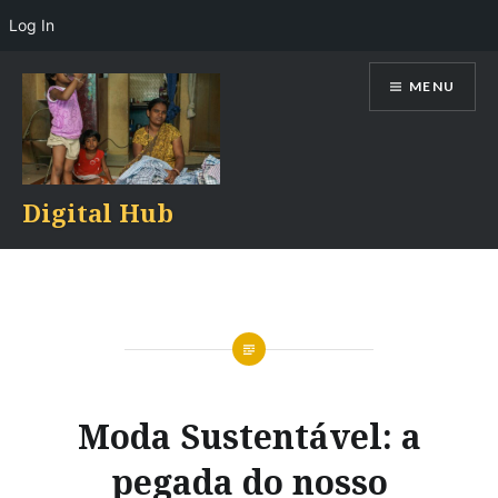
Log In
Skip
MENU
to
content
Digital Hub
Moda Sustentável: a
pegada do nosso