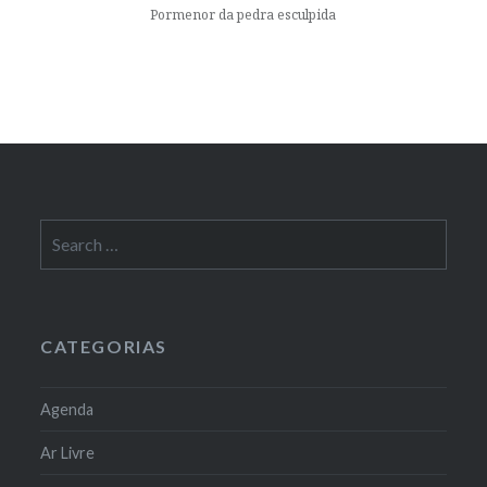
Pormenor da pedra esculpida
Search
for:
CATEGORIAS
Agenda
Ar Livre