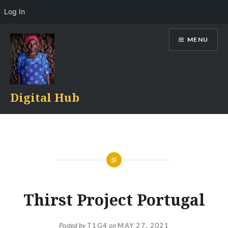
Log In
Skip
MENU
to
content
Digital Hub
Thirst Project Portugal
Posted by
T1G4
on
MAY 27, 2021