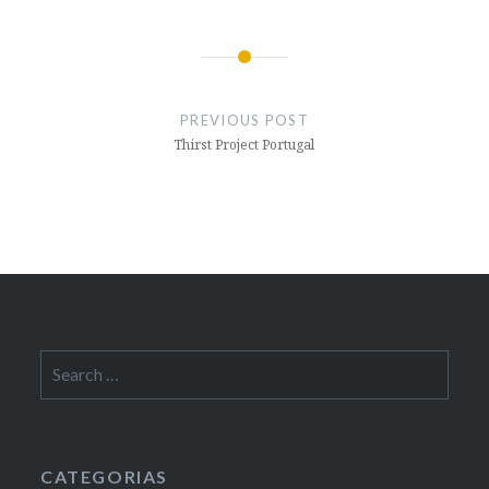
Post
navigation
PREVIOUS POST
Thirst Project Portugal
Search
for:
CATEGORIAS