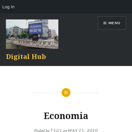
Log In
Skip
MENU
to
content
Digital Hub
Economia
Posted by
T2G1
on
MAY 21, 2020