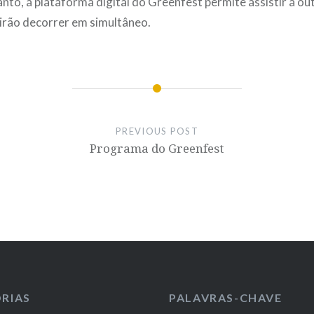
anto, a plataforma digital do Greenfest permite assistir a o
irão decorrer em simultâneo.
PREVIOUS POST
Programa do Greenfest
RIAS
PALAVRAS-CHAVE