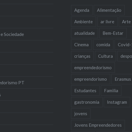
Agenda
Alimentação
Ambiente
ar livre
Arte
atualidade
Bem-Estar
 e Sociedade
Cinema
comida
Covid-
crianças
Cultura
despo
empreendedorismo
empreendorismo
Erasmus
edorismo PT
Estudantes
Familia
s
gastronomia
Instagram
jovens
Jovens Empreendedores