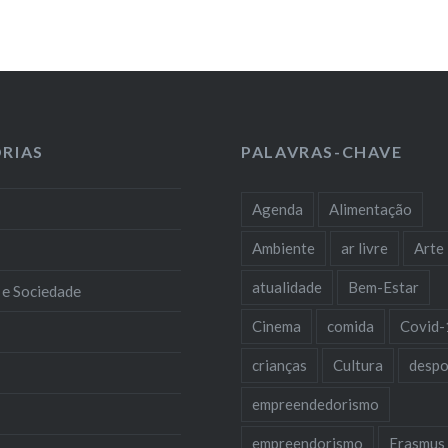
RIAS
PALAVRAS-CHAVE
Agenda
Alimentação
Ambiente
ar livre
Arte
atualidade
Bem-Estar
 e Sociedade
Cinema
comida
Covid-
crianças
Cultura
despo
empreendedorismo
empreendorismo
Erasmus