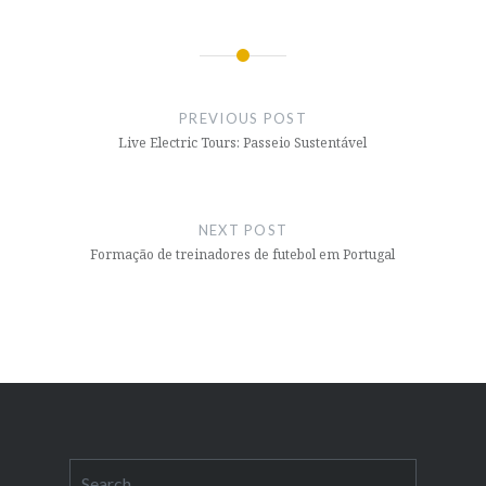
Post
navigation
PREVIOUS POST
Live Electric Tours: Passeio Sustentável
NEXT POST
Formação de treinadores de futebol em Portugal
Search