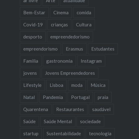
ar livre
Arte
atualidade
Bem-Estar
Cinema
comida
Covid-19
crianças
Cultura
desporto
empreendedorismo
empreendorismo
Erasmus
Estudantes
Familia
gastronomia
Instagram
jovens
Jovens Empreendedores
Lifestyle
Lisboa
moda
Música
Natal
Pandemia
Portugal
praia
Quarentena
Restaurantes
saudável
Saúde
Saúde Mental
sociedade
startup
Sustentabilidade
tecnologia