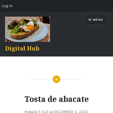
Log In
Skip
MENU
to
content
Digital Hub
Tosta de abacate
Posted by
T1G3
on
DECEMBER 5, 2022