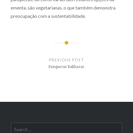
ementa, são vegetarianas, o que também demonstra
preocupação com a sustentabilidade.
Post
navigation
PREVIOUS POST
Panquecas Balthazar
Search
for: