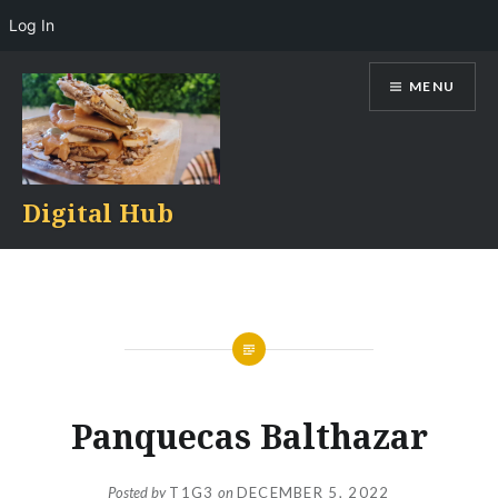
Log In
Skip
MENU
to
content
Digital Hub
Panquecas Balthazar
Posted by
T1G3
on
DECEMBER 5, 2022