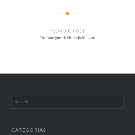
Post
navigation
PREVIOUS POST
Hambúrguer Kids do Balthazar
Search
for:
CATEGORIAS