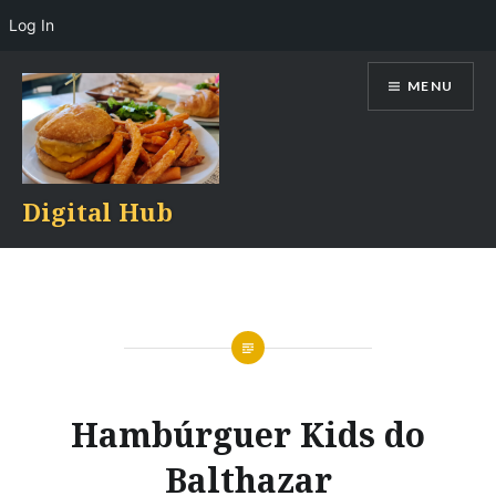
Log In
Skip
MENU
to
content
Digital Hub
Hambúrguer Kids do
Balthazar