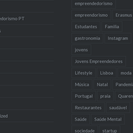
empreendedorismo
empreendorismo
Erasmus
edorismo PT
Estudantes
Familia
s
gastronomia
Instagram
jovens
Jovens Empreendedores
Lifestyle
Lisboa
moda
Música
Natal
Pandemi
Portugal
praia
Quaren
Restaurantes
saudável
ized
Saúde
Saúde Mental
sociedade
startup