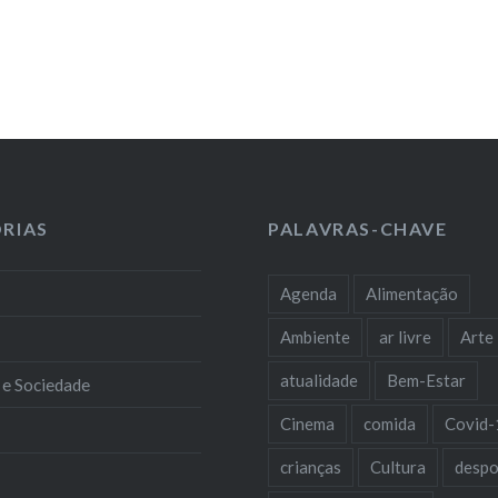
RIAS
PALAVRAS-CHAVE
Agenda
Alimentação
Ambiente
ar livre
Arte
atualidade
Bem-Estar
 e Sociedade
Cinema
comida
Covid-
crianças
Cultura
despo