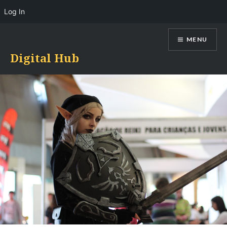
Log In
Skip
MENU
to
content
Digital Hub