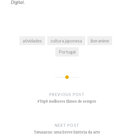
Digital
.
atividades
cultura japonesa
iberanime
Portugal
Post
navigation
PREVIOUS POST
#Top8 melhores filmes de sempre
NEXT POST
Tatuagens: uma breve história da arte