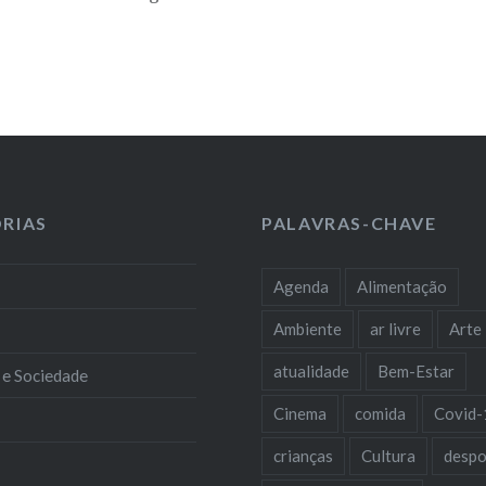
RIAS
PALAVRAS-CHAVE
Agenda
Alimentação
Ambiente
ar livre
Arte
atualidade
Bem-Estar
 e Sociedade
Cinema
comida
Covid-
crianças
Cultura
despo