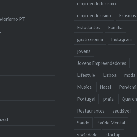
empreendedorismo
empreendorismo
Erasmus
edorismo PT
Estudantes
Familia
s
gastronomia
Instagram
jovens
Jovens Empreendedores
Lifestyle
Lisboa
moda
Música
Natal
Pandemi
Portugal
praia
Quaren
Restaurantes
saudável
ized
Saúde
Saúde Mental
sociedade
startup