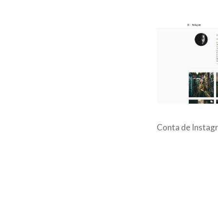
Conta de Instag
Post
navigation