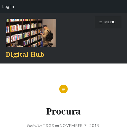
Log In
Skip
MENU
to
content
Digital Hub
Procura
Posted by
T3G3
on
NOVEMBER 7, 2019