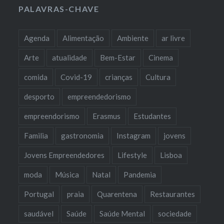
PALAVRAS-CHAVE
Agenda
Alimentação
Ambiente
ar livre
Arte
atualidade
Bem-Estar
Cinema
comida
Covid-19
crianças
Cultura
desporto
empreendedorismo
empreendorismo
Erasmus
Estudantes
Familia
gastronomia
Instagram
jovens
Jovens Empreendedores
Lifestyle
Lisboa
moda
Música
Natal
Pandemia
Portugal
praia
Quarentena
Restaurantes
saudável
Saúde
Saúde Mental
sociedade