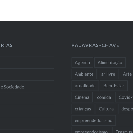
RIAS
PALAVRAS-CHAVE
Agenda
Alimentação
Ambiente
ar livre
Arte
atualidade
Bem-Estar
 e Sociedade
Cinema
comida
Covid-
crianças
Cultura
despo
empreendedorismo
empreendorismo
Erasmus