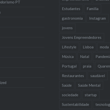
edorismo PT
Estudantes
Familia
s
gastronomia
Instagram
jovens
Jovens Empreendedores
Lifestyle
Lisboa
moda
Música
Natal
Pandemi
Portugal
praia
Quaren
Restaurantes
saudável
ized
Saúde
Saúde Mental
sociedade
startup
Sustentabilidade
tecnolog