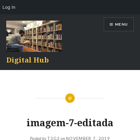
Log In
Skip
MENU
to
content
Digital Hub
imagem-7-editada
Posted by
T3G3
on
NOVEMBER 7, 2019