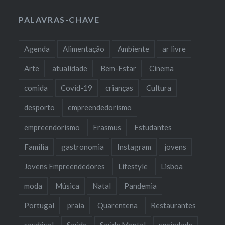
PALAVRAS-CHAVE
Agenda
Alimentação
Ambiente
ar livre
Arte
atualidade
Bem-Estar
Cinema
comida
Covid-19
crianças
Cultura
desporto
empreendedorismo
empreendorismo
Erasmus
Estudantes
Familia
gastronomia
Instagram
jovens
Jovens Empreendedores
Lifestyle
Lisboa
moda
Música
Natal
Pandemia
Portugal
praia
Quarentena
Restaurantes
saudável
Saúde
Saúde Mental
sociedade