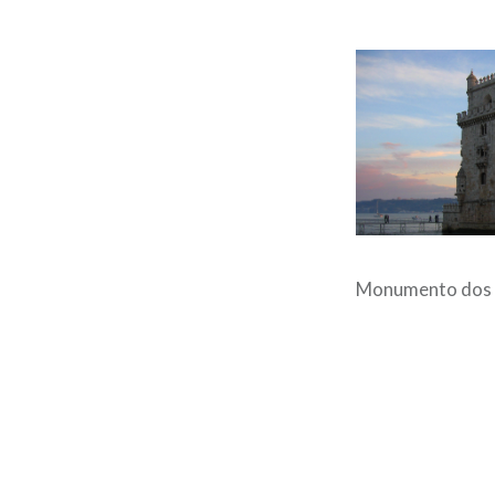
Monumento dos 
Post
navigation