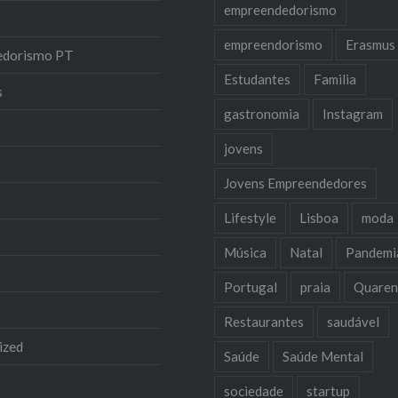
empreendedorismo
empreendorismo
Erasmus
edorismo PT
Estudantes
Familia
s
gastronomia
Instagram
jovens
Jovens Empreendedores
Lifestyle
Lisboa
moda
Música
Natal
Pandemi
Portugal
praia
Quaren
Restaurantes
saudável
ized
Saúde
Saúde Mental
sociedade
startup