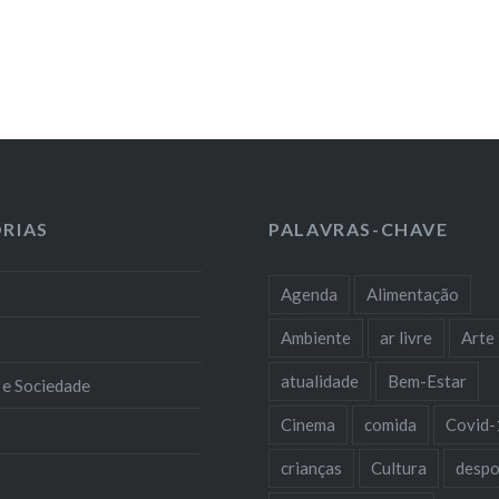
RIAS
PALAVRAS-CHAVE
Agenda
Alimentação
Ambiente
ar livre
Arte
atualidade
Bem-Estar
 e Sociedade
Cinema
comida
Covid-
crianças
Cultura
despo