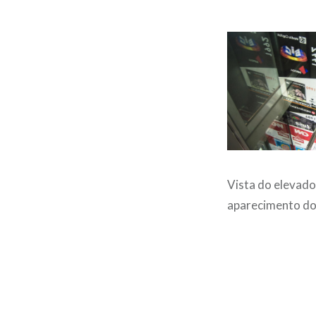
Vista do elevado
aparecimento dos
Post
navigation