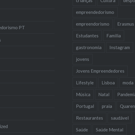
crianças
Cultura
despo
empreendedorismo
empreendorismo
Erasmus
edorismo PT
Estudantes
Familia
s
gastronomia
Instagram
jovens
Jovens Empreendedores
Lifestyle
Lisboa
moda
Música
Natal
Pandemi
Portugal
praia
Quaren
Restaurantes
saudável
ized
Saúde
Saúde Mental