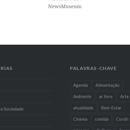
NewsMuseum
RIAS
PALAVRAS-CHAVE
Agenda
Alimentação
Ambiente
ar livre
Arte
atualidade
Bem-Estar
 e Sociedade
Cinema
comida
Covid-