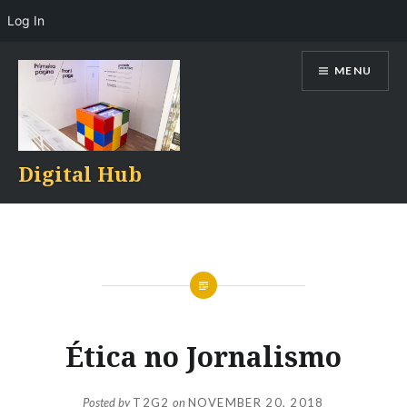
Log In
Skip
MENU
to
content
Digital Hub
Ética no Jornalismo
Posted by
T2G2
on
NOVEMBER 20, 2018