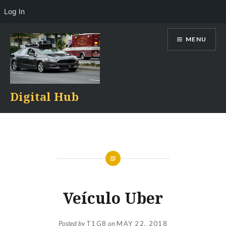
Log In
Skip
MENU
to
content
Digital Hub
Veículo Uber
Posted by
T1G8
on
MAY 22, 2018