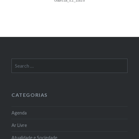
Galeria_E1_Intro
Search
for:
CATEGORIAS
Agenda
Ar Livre
Atualidade e Sociedade