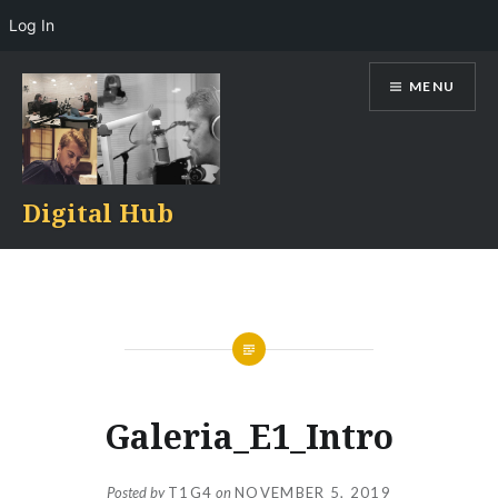
Log In
Skip
MENU
to
content
Digital Hub
Galeria_E1_Intro
Posted by
T1G4
on
NOVEMBER 5, 2019