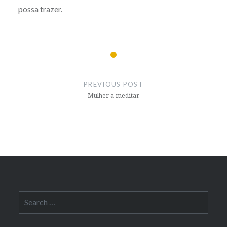
possa trazer.
Post
navigation
PREVIOUS POST
Mulher a meditar
Search
for: