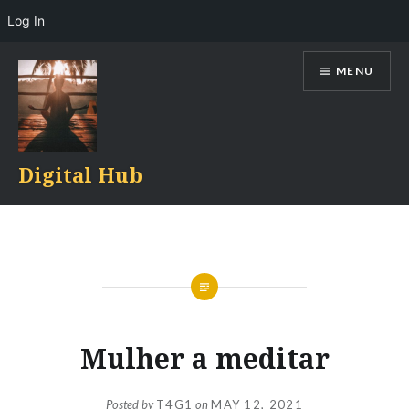
Log In
Skip
MENU
to
content
Digital Hub
Mulher a meditar
Posted by
T4G1
on
MAY 12, 2021