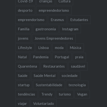
Covid-19
crianças
Cultura
desporto
empreendedorismo
empreendorismo
Erasmus
Estudantes
Familia
gastronomia
Instagram
jovens
Jovens Empreendedores
Lifestyle
Lisboa
moda
Música
Natal
Pandemia
Portugal
praia
Quarentena
Restaurantes
saudável
Saúde
Saúde Mental
sociedade
startup
Sustentabilidade
tecnologia
tendências
Trendy
turismo
Vegan
viajar
Voluntariado