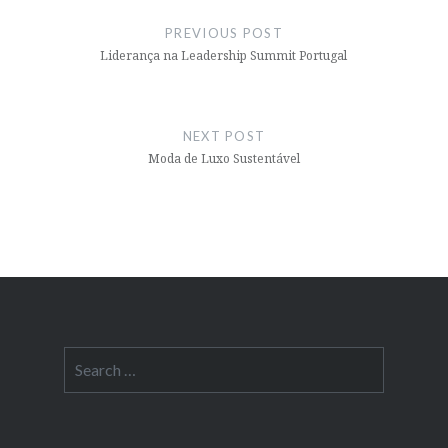
navigation
PREVIOUS POST
Liderança na Leadership Summit Portugal
NEXT POST
Moda de Luxo Sustentável
Search
for: