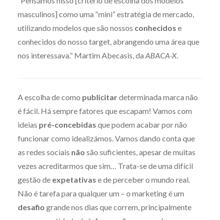
“Pensámos nisso [critério de escolha dos modelos
masculinos] como uma “mini” estratégia de mercado,
utilizando modelos que são nossos
conhecidos
e
conhecidos do nosso target, abrangendo uma área que
nos interessava.” Martim Abecasis, da
ABACA-X
.
A escolha de como
publicitar
determinada marca não
é fácil. Há sempre fatores que escapam! Vamos com
ideias
pré-concebidas
que podem acabar por não
funcionar como idealizámos. Vamos dando conta que
as redes sociais
não
são suficientes, apesar de muitas
vezes acreditarmos que sim… Trata-se de uma difícil
gestão de
expetativas
e de perceber o mundo real.
Não é tarefa para qualquer um – o marketing é um
desafio
grande nos dias que correm, principalmente