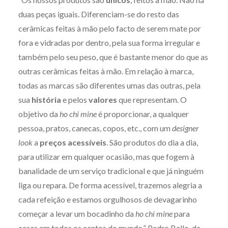
duas peças iguais. Diferenciam-se do resto das
cerâmicas feitas à mão pelo facto de serem mate por
fora e vidradas por dentro, pela sua forma irregular e
também pelo seu peso, que é bastante menor do que as
outras cerâmicas feitas à mão. Em relação à marca,
todas as marcas são diferentes umas das outras, pela
sua
história
e pelos
valores
que representam. O
objetivo da
ho chi mine
é proporcionar, a qualquer
pessoa, pratos, canecas, copos, etc., com um
designer
look
a
preços acessíveis
. São produtos do dia a dia,
para utilizar em qualquer ocasião, mas que fogem à
banalidade de um serviço tradicional e que já ninguém
liga ou repara. De forma acessível, trazemos alegria a
cada refeição e estamos orgulhosos de devagarinho
começar a levar um bocadinho da
ho chi mine
para
casas em todos os cantos do mundo.” Pedro Bello, da