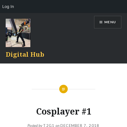
Log In
Skip
MENU
to
content
Digital Hub
Cosplayer #1
Posted by
T2G1
on
DECEMBER 7, 2018