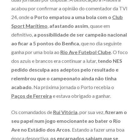
acabou por confirmar a opinião do comentador da TVI
24, onde
o Porto
empatou a uma bola com o
Club
Sport Marítimo
,
afastando assim
, quase em
definitivo,
a possibilidade de ser campeão nacional
ao ficar a 5 pontos do Benfica
, que no dia seguinte
ganha por uma bola ao
Rio Ave Futebol Clube
. O foco
dos azuis e brancos era continuar a lutar,
tendo NES
pedido desculpa aos adeptos pelo resultado e
relembrou que o campeonato ainda não tinha
acabado
. Na próxima jornada o Porto recebia o
Paços de Ferreira
e estava obrigado a ganhar.
Os comandados de
Rui Vitória
, por sua vez,
fizeram o
seu papel num jogo emocionante ao bater o Rio
Ave no Estádio dos Arcos
. Estando a fazer uma boa
época desportiva,
os encarnados sabiam que se