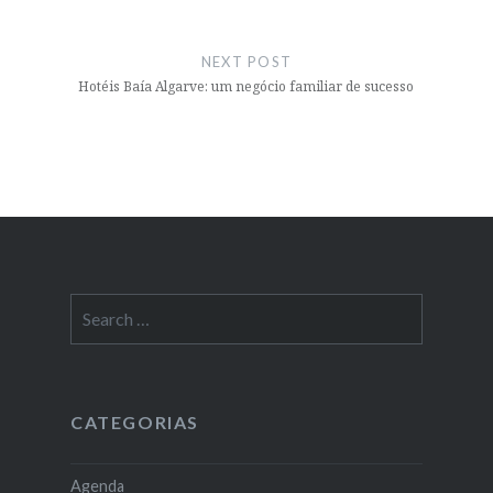
NEXT POST
Hotéis Baía Algarve: um negócio familiar de sucesso
Search
for:
CATEGORIAS
Agenda