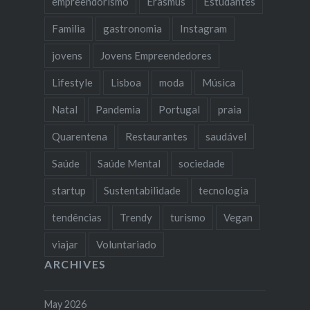
empreendorismo
Erasmus
Estudantes
Familia
gastronomia
Instagram
jovens
Jovens Empreendedores
Lifestyle
Lisboa
moda
Música
Natal
Pandemia
Portugal
praia
Quarentena
Restaurantes
saudável
Saúde
Saúde Mental
sociedade
startup
Sustentabilidade
tecnologia
tendências
Trendy
turismo
Vegan
viajar
Voluntariado
ARCHIVES
May 2026