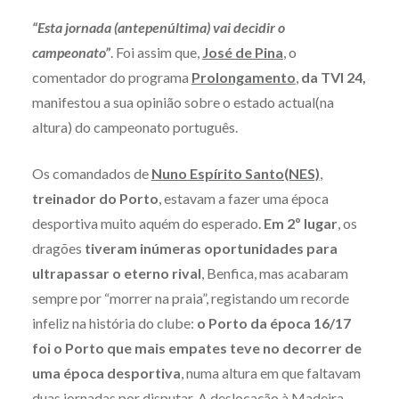
“Esta jornada (antepenúltima) vai decidir o
campeonato”
. Foi assim que,
José de Pina
, o
comentador do programa
Prolongamento
,
da TVI 24,
manifestou a sua opinião sobre o estado actual(na
altura) do campeonato português.
Os comandados de
Nuno Espírito Santo(NES)
,
treinador do Porto
, estavam a fazer uma época
desportiva muito aquém do esperado.
E
m 2º lugar
, os
dragões
tiveram inúmeras oportunidades para
ultrapassar o eterno rival
, Benfica, mas acabaram
sempre por “morrer na praia”, registando um recorde
infeliz na história do clube:
o Porto da época 16/17
foi o Porto que mais empates teve no decorrer de
uma época desportiva
, numa altura em que faltavam
duas jornadas por disputar. A deslocação à Madeira